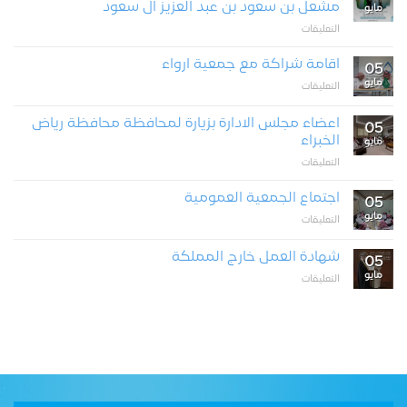
مشعل بن سعود بن عبد العزيز آل سعود
مايو
على
التعليقات
تكريم
صاحب
اقامة شراكة مع جمعية ارواء
05
السمو
مايو
على
التعليقات
الملكي
اقامة
الأمير
شراكة
الدكتور
اعضاء مجلس الادارة بزيارة لمحافظة محافظة رياض
05
مع
فيصل
الخبراء
مايو
جمعية
بن
على
التعليقات
ارواء
مشعل
اعضاء
مغلقة
بن
مجلس
اجتماع الجمعية العمومية
سعود
05
الادارة
بن
مايو
على
التعليقات
بزيارة
عبد
اجتماع
لمحافظة
العزيز
الجمعية
محافظة
شهادة العمل خارج المملكة
آل
05
العمومية
رياض
مايو
سعود
على
التعليقات
مغلقة
الخبراء
مغلقة
شهادة
مغلقة
العمل
خارج
المملكة
مغلقة