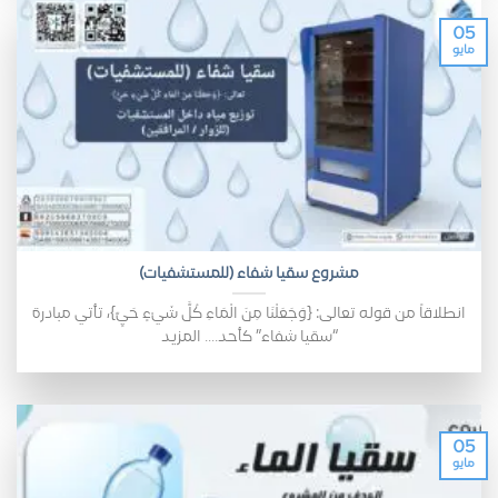
05
مايو
مشروع سقيا شفاء (للمستشفيات)
انطلاقاً من قوله تعالى: {وَجَعَلْنَا مِنَ الْمَاءِ كُلَّ شَيْءٍ حَيٍّ}، تأتي مبادرة
“سقيا شفاء” كأحد.... المزيد
05
مايو