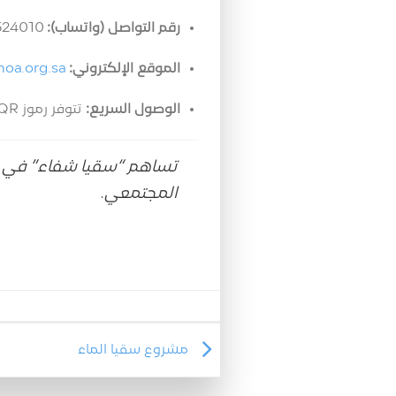
رقم التواصل (واتساب):
0501524010
الموقع الإلكتروني:
oa.org.sa
الوصول السريع:
تتوفر رموز QR في الإعلان لتسهيل الوصول المباشر لخدمات الجمعية ومنصات التبرع المعتمدة.
تساهم “سقيا شفاء” في خل
المجتمعي.
مشروع سقيا الماء