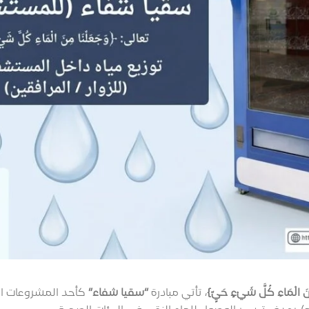
ِنَ الْمَاءِ كُلَّ شَيْءٍ حَيٍّ}
، تأتي مبادرة
“سقيا شفاء”
كأحد المشروعات الإن