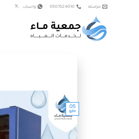
خطي
مراسلة
0501524010
واتساب
لمحتوى
05
مايو