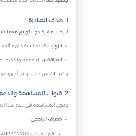
جمعية ماء
(لخدمة الماء المستدام
1. هدف المبادرة
تتركز المبادرة حول
توزيع مياه ال
الزوار:
لتقديم السقيا لهم أثناء 
المرافقين:
لدعمهم وتخفيف عناء
ويتم ذلك من خلال توفير أجهزة ت
2. قنوات المساهمة والدعم
يمكن المساهمة في دعم هذا المشر
مصرف الراجحي:
رقم الحساب: 265608019909902