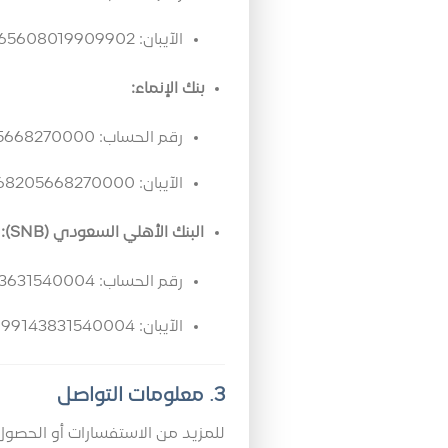
الآيبان: SA5480000265608019909902
بنك الإنماء:
رقم الحساب: 68205668270000
الآيبان: SA7505000068205668270000
البنك الأهلي السعودي (SNB):
رقم الحساب: 999143631540004
الآيبان: SA8815000999143831540004
3. معلومات التواصل
للمزيد من الاستفسارات أو الحصول