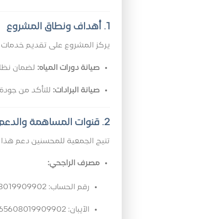
1. أهداف ونطاق المشروع
يركز المشروع على تقديم خدمات ال
صيانة دورات المياه:
لضمان نظافت
صيانة البرادات:
للتأكد من جودة ت
2. قنوات المساهمة والدعم
تتيح الجمعية للمحسنين دعم هذا ال
مصرف الراجحي:
رقم الحساب: 265608019909902
الآيبان: SA5480000265608019909902