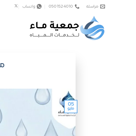
خطي
مراسلة
0501524010
واتساب
لمحتوى
مش
05
مايو